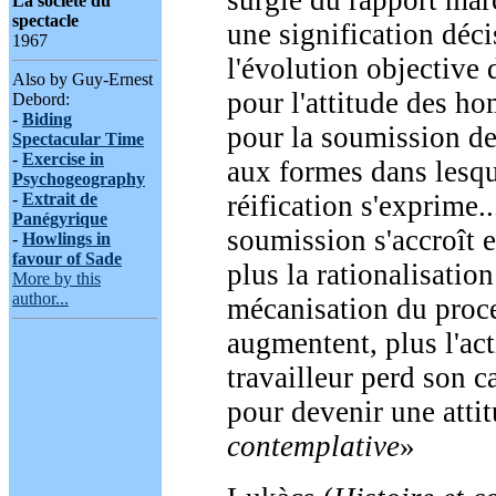
surgie du rapport mar
La société du
spectacle
une signification déci
1967
l'évolution objective 
Also by Guy-Ernest
pour l'attitude des h
Debord:
-
Biding
pour la soumission de
Spectacular Time
-
Exercise in
aux formes dans lesqu
Psychogeography
réification s'exprime..
-
Extrait de
Panégyrique
soumission s'accroît e
-
Howlings in
favour of Sade
plus la rationalisation
More by this
author...
mécanisation du proce
augmentent, plus l'act
travailleur perd son ca
pour devenir une atti
contemplative
»