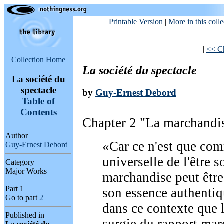
Printable Version
|
More in this colle
|
<< Ch
Collection Home
La société du spectacle
La société du
spectacle
by
Guy-Ernest Debord
Table of
Contents
Chapter 2 "La marchandi
Author
«Car ce n'est que co
Guy-Ernest Debord
universelle de l'être s
Category
Major Works
marchandise peut êtr
Part
1
son essence authentiq
Go to part
2
dans ce contexte que l
Published in