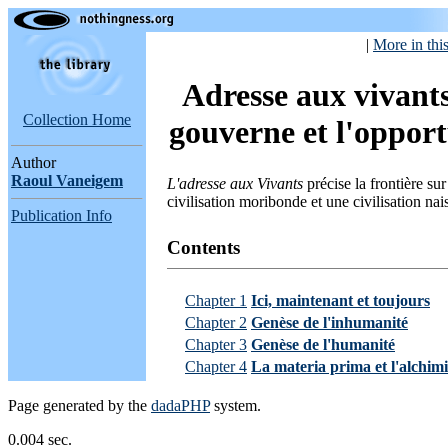
|
More in this
Adresse aux vivants
Collection Home
gouverne et l'opport
Author
Raoul Vaneigem
L'adresse aux Vivants
précise la frontière su
civilisation moribonde et une civilisation nai
Publication Info
Contents
Chapter 1
Ici, maintenant et toujours
Chapter 2
Genèse de l'inhumanité
Chapter 3
Genèse de l'humanité
Chapter 4
La materia prima et l'alchim
Page generated by the
dadaPHP
system.
0.004 sec.