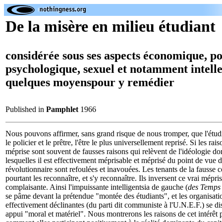
De la misère en milieu étudiant
considérée sous ses aspects économique, po
psychologique, sexuel et notamment intelle
quelques moyenspour y remédier
Published in
Pamphlet
1966
Nous pouvons affirmer, sans grand risque de nous tromper, que l'étudi
le policier et le prêtre, l'être le plus universellement reprisé. Si les ra
méprise sont souvent de fausses raisons qui relèvent de l'idéologie do
lesquelles il est effectivement méprisable et méprisé du point de vue d
révolutionnaire sont refoulées et inavouées. Les tenants de la fausse c
pourtant les reconnaître, et s'y reconnaître. Ils inversent ce vrai mépr
complaisante. Ainsi l'impuissante intelligentsia de gauche (
des Temps 
se pâme devant la prétendue "montée des étudiants", et les organisati
effectivement déclinantes (du parti dit communiste à l'U.N.E.F.) se d
appui "moral et matériel". Nous montrerons les raisons de cet intérêt p