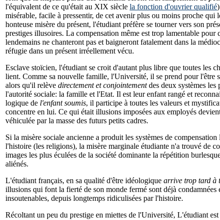
l'équivalent de ce qu'était au XIX siècle
la fonction d'ouvrier qualifié
misérable, facile à pressentir, de cet avenir plus ou moins proche qu
honteuse misère du présent, l'étudiant préfère se tourner vers son prés
prestiges illusoires. La compensation même est trop lamentable pour qu
lendemains ne chanteront pas et baigneront fatalement dans la médiocr
réfugie dans un présent irréellement vécu.
Esclave stoïcien, l'étudiant se croit d'autant plus libre que toutes les ch
lient. Comme sa nouvelle famille, l'Université, il se prend pour l'être
alors qu'il relève
directement et conjointement
des deux systèmes les p
l'autorité sociale: la famille et l'Etat. Il est leur enfant rangé et reco
logique de
l'enfant soumis
, il participe à toutes les valeurs et mystific
concentre en lui. Ce qui était illusions imposées aux employés devient 
véhiculée par la masse des futurs petits cadres.
Si la misère sociale ancienne a produit les systèmes de compensation 
l'histoire (les religions), la misère marginale étudiante n'a trouvé de 
images les plus éculées de la société dominante la répétition burlesque
aliénés.
L'étudiant français, en sa qualité d'être idéologique
arrive trop tard à 
illusions qui font la fierté de son monde fermé sont déjà condamnées e
insoutenables, depuis longtemps ridiculisées par l'histoire.
Récoltant un peu du prestige en miettes de l'Université, L'étudiant est