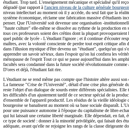
étudiant. Trop tard. L'enseignement mécanique et spécialisé qu'il reço
dégradé (par rapport à
l'ancien niveau de la culture générale bourgeoi
niveau intellectuel au moment où il y accède, du seul fait que la réalit
système économique, réclame une fabrication massive d'étudiants incu
penser. Que l'Université soit devenue une organisation -institutionnell
"haute culture" elle-même se dissolve au rythme de la production en s
tous
ces professeurs soient des crétins dont la plupart provoqueraient 
quel public de lycée - L'étudiant l'ignore ; et il continue d'écouter re
maîtres, avec la volonté consciente de perdre tout esprit critique af
dans l'illusion mystique d'être devenu un "étudiant", quelqu'un qui s
apprendre un savoir
sérieux
, dans l'espoir qu'on lui confiera les vérit
ménopause de l'esprit Tout ce qui se passe aujourd'hui dans les amphit
facultés sera condamné dans la future société révolutionnaire comme
D'ores et déjà, l'étudiant fait rire.
L'étudiant ne se rend même pas compte que l'histoire altère aussi son
La fameuse "Crise de l'Université", détail d'une crise plus générale 
reste l'objet d'un dialogue de sourds entre différents spécialistes. Elle
les difficultés d'un ajustement tardif de ce secteur spécial de la produ
d'ensemble de l'appareil productif. Les résidus de la vieille idéologie d
bourgeoise se banalisent au moment où sa base sociale disparaît. L'Un
pour une puissance autonome à l'époque du capitalisme de libre-echang
qui lui laissait une certaine liberté marginale. Elle dépendait, en fait,
ce type de societé : donner à la minorité privilégiée, qui faisait des ét
adéquate, avant qu'elle ne rejoigne les rangs de la classe dirigeante don