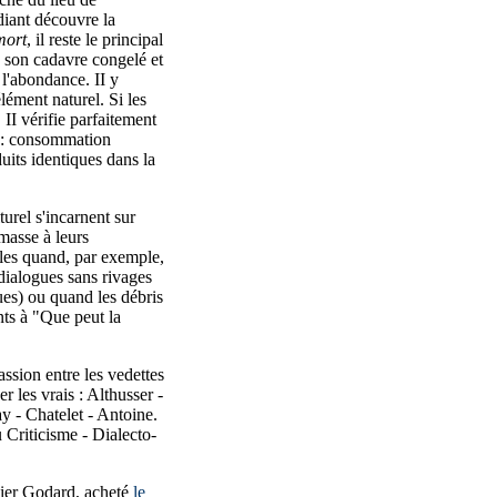
udiant découvre la
 mort
, il reste le principal
e son cadavre congelé et
l'abondance. II y
élément naturel. Si les
 II vérifie parfaitement
ng: consommation
duits identiques dans la
urel s'incarnent sur
 masse à leurs
alles quand, par exemple,
dialogues sans rivages
ues) ou quand les débris
nts à "Que peut la
assion entre les vedettes
r les vrais : Althusser -
ay - Chatelet - Antoine.
Criticisme - Dialecto-
rnier Godard, acheté
le