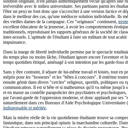
solution originale, n'est jamais authentiquement vécue qu'après une r
irréversible avec le milieu universitaire. Ses partisans parmi les étudia
l'être un peu) ne font donc que s'accrocher à une version factice et dé
dans le meilleur des cas, qu'une médiocre solution individuelle. Ils mé
des vieilles dames de la campagne. Ces "originaux" continuent,
trent
excellent éducateur de la jeunesse, à avoir les comportements érotiq
traditionnels, reproduisant les rapports généraux de la société de class
inter-sexuels. L'aptitude de l'étudiant à faire un militant de tout acabit
impuissance.
Dans la marge de liberté individuelle permise par le spectacle totalita
du temps plus ou moins lâche, l'étudiant ignore encore l'aventure et lu
temps quotidien étriqué, aménagé à son intention par les garde-fous 
Sans y être contraint, il sépare de lui-même travail et loisirs, tout en
mépris pour les "bosseurs" et les "bêtes à concours". Il entérine toutes
ensuite gémir dans divers "cercles" religieux, sportifs, politiques ou 
communication. Il est si bête et si malheureux qu'il va même jusqu'à 
et en masse au contrôle parapolicier des psychiatres et psychologues,
par l'avant-garde de l'oppression moderne, et donc applaudi par ses "
naturellement dans ces Bureaux d'Aide Psychologique Universitaire
indispensable et méritée
.
Mais la misère réelle de la vie quotidienne étudiante trouve sa compe
fantastique, dans son principal opium: la marchandise culturelle. Dans 
l'étudiant retrouve naturellement sa place de disciple respectueux. Pr