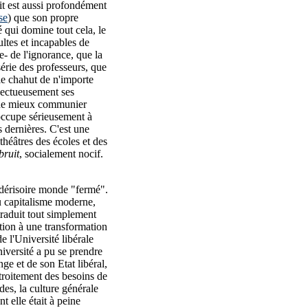
it est aussi profondément
se
) que son propre
é qui domine tout cela, le
ltes et incapables de
e- de l'ignorance, que la
érie des professeurs, que
le chahut de n'importe
spectueusement ses
in de mieux communier
'occupe sérieusement à
és dernières. C'est une
héâtres des écoles et des
bruit
, socialement nocif.
 dérisoire monde "fermé".
du capitalisme moderne,
 traduit tout simplement
ction à une transformation
e l'Université libérale
iversité a pu se prendre
e et de son Etat libéral,
 étroitement des besoins de
udes, la culture générale
t elle était à peine