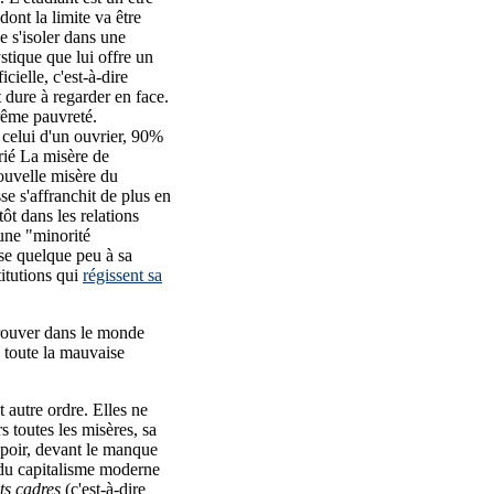
dont la limite va être
 s'isoler dans une
stique que lui offre un
icielle, c'est-à-dire
 dure à regarder en face.
trême pauvreté.
 celui d'un ouvrier, 90%
arié La misère de
nouvelle misère du
se s'affranchit de plus en
tôt dans les relations
 une "minorité
ose quelque peu à sa
titutions qui
régissent sa
 trouver dans le monde
e toute la mauvaise
t autre ordre. Elles ne
 toutes les misères, sa
spoir, devant le manque
s du capitalisme moderne
its cadres
(c'est-à-dire