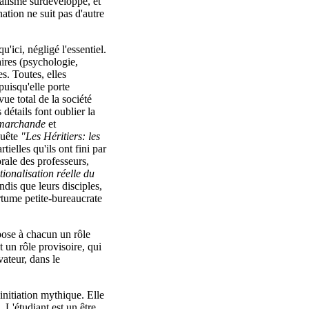
talisme surdéveloppé, et
ation ne suit pas d'autre
u'ici, négligé l'essentiel.
aires (psychologie,
. Toutes, elles
puisqu'elle porte
ue total de la société
 détails font oublier la
marchande
et
quête
"Les Héritiers: les
ielles qu'ils ont fini par
rale des professeurs,
ionalisation réelle du
dis que leurs disciples,
rtume petite-bureaucrate
pose à chacun un rôle
t un rôle provisoire, qui
vateur, dans le
'initiation mythique. Elle
. L'étudiant est un être