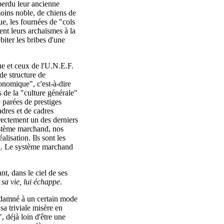
 perdu leur ancienne
oins noble, de chiens de
e, les fournées de "cols
ent leurs archaïsmes à la
biter les bribes d'une
.
he et ceux de l'U.N.E.F.
de structure de
conomique", c'est-à-dire
 de la "culture générale"
e parées de prestiges
adres et de cadres
rectement un des derniers
ystème marchand, nos
alisation. Ils sont les
à
. Le système marchand
nt, dans le ciel de ses
e sa vie, lui échappe
.
ondamné à un certain mode
sa triviale misère en
, déjà loin d'être une