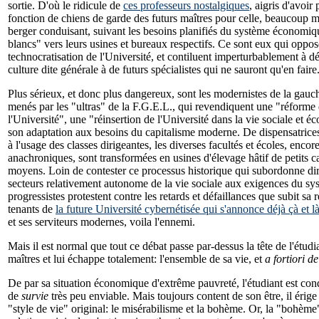
sortie. D'où le ridicule de
ces professeurs nostalgiques
, aigris d'avoir
fonction de chiens de garde des futurs maîtres pour celle, beaucoup m
berger conduisant, suivant les besoins planifiés du système économiqu
blancs" vers leurs usines et bureaux respectifs. Ce sont eux qui oppos
technocratisation de l'Université, et contiluent imperturbablement à dé
culture dite générale à de futurs spécialistes qui ne sauront qu'en faire
Plus sérieux, et donc plus dangereux, sont les modernistes de la gauc
menés par les "ultras" de la F.G.E.L., qui revendiquent une "réforme 
l'Université", une "réinsertion de l'Université dans la vie sociale et é
son adaptation aux besoins du capitalisme moderne. De dispensatrices
à l'usage des classes dirigeantes, les diverses facultés et écoles, encor
anachroniques, sont transformées en usines d'élevage hâtif de petits c
moyens. Loin de contester ce processus historique qui subordonne di
secteurs relativement autonome de la vie sociale aux exigences du s
progressistes protestent contre les retards et défaillances que subit sa ré
tenants de
la future Université cybernétisée qui s'annonce déjà çà et l
et ses serviteurs modernes, voila l'ennemi.
Mais il est normal que tout ce débat passe par-dessus la tête de l'étudia
maîtres et lui échappe totalement: l'ensemble de sa vie, et
a fortiori d
De par sa situation économique d'extrême pauvreté, l'étudiant est c
de
survie
très peu enviable. Mais toujours content de son être, il érige 
"style de vie" original: le misérabilisme et la bohème. Or, la "bohème"