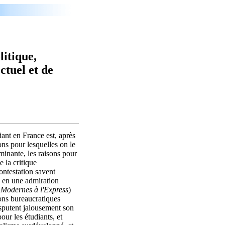
litique,
ctuel et de
ant en France est, après
isons pour lesquelles on le
minante, les raisons pour
e la critique
ontestation savent
is en une admiration
Modernes à l'Express
)
ons bureaucratiques
isputent jalousement son
our les étudiants, et