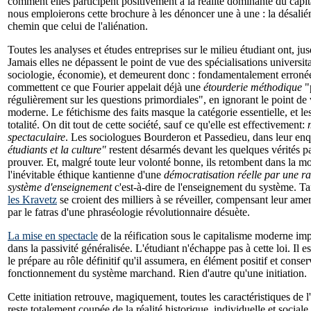
comment elles participent positivement à la réalité dominante du capi
nous emploierons cette brochure à les dénoncer une à une : la désalién
chemin que celui de l'aliénation.
Toutes les analyses et études entreprises sur le milieu étudiant ont, jusq
Jamais elles ne dépassent le point de vue des spécialisations universit
sociologie, économie), et demeurent donc : fondamentalement erronées
commettent ce que Fourier appelait déjà une
étourderie méthodique
"
régulièrement sur les questions primordiales", en ignorant le point de v
moderne. Le fétichisme des faits masque la catégorie essentielle, et les
totalité. On dit tout de cette société, sauf ce qu'elle est effectivement:
spectaculaire
. Les sociologues Bourderon et Passedieu, dans leur en
étudiants et la culture"
restent désarmés devant les quelques vérités part
prouver. Et, malgré toute leur volonté bonne, ils retombent dans la mo
l'inévitable éthique kantienne d'une
démocratisation réelle par une rat
système d'enseignement
c'est-à-dire de l'enseignement du système. Tan
les Kravetz
se croient des milliers à se réveiller, compensant leur ame
par le fatras d'une phraséologie révolutionnaire désuète.
La mise en spectacle
de la réification sous le capitalisme moderne im
dans la passivité généralisée. L'étudiant n'échappe pas à cette loi. Il es
le prépare au rôle définitif qu'il assumera, en élément positif et conser
fonctionnement du système marchand. Rien d'autre qu'une initiation.
Cette initiation retrouve, magiquement, toutes les caractéristiques de l
reste totalement coupée de la réalité historique, individuelle et sociale 