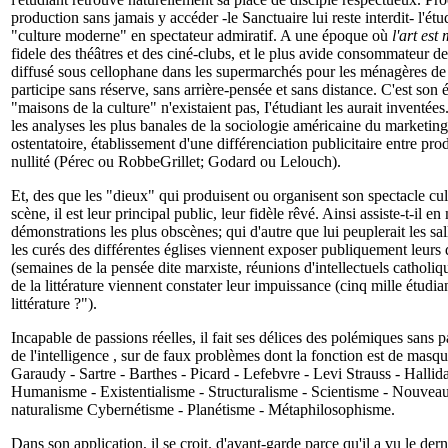
production sans jamais y accéder -le Sanctuaire lui reste interdit- l'ét
"culture moderne" en spectateur admiratif. A une époque où
l'art est
fidele des théâtres et des ciné-clubs, et le plus avide consommateur d
diffusé sous cellophane dans les supermarchés pour les ménagères de 
participe sans réserve, sans arrière-pensée et sans distance. C'est son 
"maisons de la culture" n'existaient pas, I'étudiant les aurait inventées.
les analyses les plus banales de la sociologie américaine du marketi
ostentatoire, établissement d'une différenciation publicitaire entre pro
nullité (Pérec ou RobbeGrillet; Godard ou Lelouch).
Et, des que les "dieux" qui produisent ou organisent son spectacle cult
scène, il est leur principal public, leur fidèle rêvé. Ainsi assiste-t-il en
démonstrations les plus obscènes; qui d'autre que lui peuplerait les s
les curés des différentes églises viennent exposer publiquement leurs 
(semaines de la pensée dite marxiste, réunions d'intellectuels catholiq
de la littérature viennent constater leur impuissance (cinq mille étudia
littérature ?").
Incapable de passions réelles, il fait ses délices des polémiques sans p
de l'intelligence , sur de faux problèmes dont la fonction est de masque
Garaudy - Sartre - Barthes - Picard - Lefebvre - Levi Strauss - Hallid
Humanisme - Existentialisme - Structuralisme - Scientisme - Nouveau 
naturalisme Cybernétisme - Planétisme - Métaphilosophisme.
Dans son application, il se croit. d'avant-garde parce qu'il a vu le de