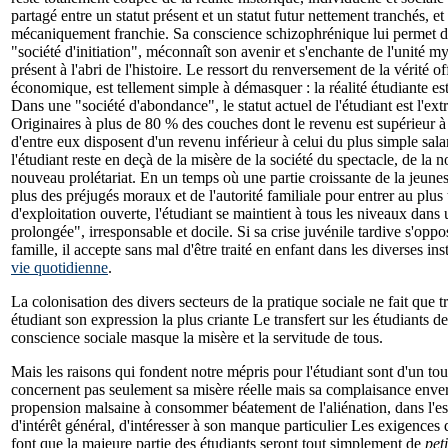
partagé entre un statut présent et un statut futur nettement tranchés, et 
mécaniquement franchie. Sa conscience schizophrénique lui permet de
"société d'initiation", méconnaît son avenir et s'enchante de l'unité my
présent à l'abri de l'histoire. Le ressort du renversement de la vérité off
économique, est tellement simple à démasquer : la réalité étudiante est
Dans une "société d'abondance", le statut actuel de l'étudiant est l'ex
Originaires à plus de 80 % des couches dont le revenu est supérieur à
d'entre eux disposent d'un revenu inférieur à celui du plus simple sal
l'étudiant reste en deçà de la misère de la société du spectacle, de la 
nouveau prolétariat. En un temps où une partie croissante de la jeunes
plus des préjugés moraux et de l'autorité familiale pour entrer au plus 
d'exploitation ouverte, l'étudiant se maintient à tous les niveaux dans
prolongée", irresponsable et docile. Si sa crise juvénile tardive s'opp
famille, il accepte sans mal d'être traité en enfant dans les diverses ins
vie quotidienne
.
La colonisation des divers secteurs de la pratique sociale ne fait que
étudiant son expression la plus criante Le transfert sur les étudiants d
conscience sociale masque la misère et la servitude de tous.
Mais les raisons qui fondent notre mépris pour l'étudiant sont d'un tou
concernent pas seulement sa misère réelle mais sa complaisance envers
propension malsaine à consommer béatement de l'aliénation, dans l'e
d'intérêt général, d'intéresser à son manque particulier Les exigence
font que la majeure partie des étudiants seront tout simplement de
pet