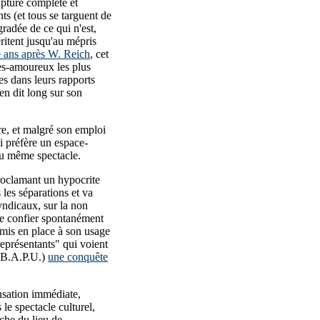
upture complète et
nts (et tous se targuent de
gradée de ce qui n'est,
ritent jusqu'au mépris
e ans après W. Reich
, cet
ues-amoureux les plus
es dans leurs rapports
 en dit long sur son
ire, et malgré son emploi
i préfère un espace-
du même spectacle.
 proclamant un hypocrite
 les séparations et va
syndicaux, sur la non
se confier spontanément
 mis en place à son usage
représentants" qui voient
 (B.A.P.U.)
une conquête
nsation immédiate,
le spectacle culturel,
oche du lieu de