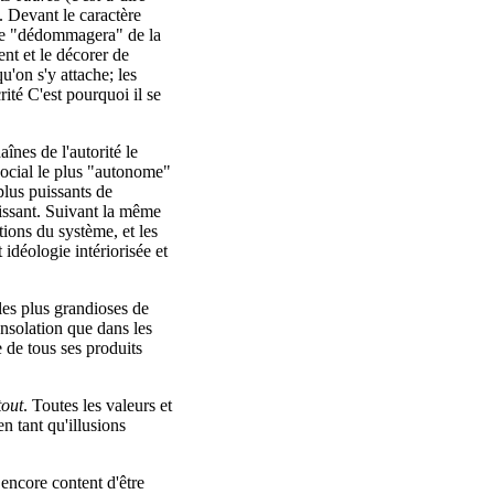
). Devant le caractère
i le "dédommagera" de la
ent et le décorer de
'on s'y attache; les
ité C'est pourquoi il se
aînes de l'autorité le
 social le plus "autonome"
lus puissants de
nnaissant. Suivant la même
ations du système, et les
idéologie intériorisée et
les plus grandioses de
consolation que dans les
 de tous ses produits
tout
. Toutes les valeurs et
n tant qu'illusions
 encore content d'être