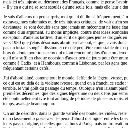
mais ici très injuste au détriment des Français, comme je pense l'avoir
« Il y en a qui ne se sont saoulés qu'une seule fois, mais elle leur a dur
Je suis d'ailleurs un peu surpris, moi qui ai dû lire si fréquemment, à
extravagantes calomnies ou de très injustes critiques, de voir qu'en s
davantage, se sont écoulés sans que jamais un mécontent ne fasse éta
comme d'un argument, au moins implicite, contre mes idées scandaleus
exception, d'ailleurs tardive, d'un écrit de quelques jeunes drogués en 
vers 1980 que j'étais désormais abruti par l'alcool, et que j'avais donc 
pas un instant songé à dissimuler ce côté peut-être contestable de ma pe
hors de doute pour tous ceux qui m'ont rencontré plus d'une ou deux
qu'il m'a suffi en chaque occasion d'assez peu de jours pour être gra
comme à Cadix, et à Hambourg comme à Lisbonne, par les gens que j
fréquentant certains cafés.
J'ai d'abord aimé, comme tout le monde, l'effet de la légère ivresse, pui
ce qui est au delà de la violente ivresse, quand on a franchi ce stade 
terrible, le vrai goût du passage du temps. Quoique n'en laissant paraît
premières décennies, que des signes légers une ou deux fois par semaine
été continuellement ivre tout au long de périodes de plusieurs mois; et
temps, avais-je beaucoup bu.
Un air de désordre, dans la grande variété des bouteilles vidées, rest
d'un classement
a posteriori
. Je peux d'abord distinguer entre les boi
leurs pays d'origine, et celles que j'ai bues à Paris; mais on trouvait p