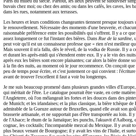
Paris du milieu du siècle. Partout, les lieux peuvent se subdiviser sim
buvais chez moi; ou chez des amis; ou dans les cafés, les caves, les bar
dans les rues, notamment aux terrasses.
Les heures et leurs conditions changeantes tiennent presque toujours 
le renouvellement. Nécessaire des moments d'une beuverie, et chacune
raisonnable préférence entre les possibilités qui s'offrent. Il y a ce que 
assez longuement ce fut l'instant des bières. Dans
Rue de la sardine
, 
peut voir qu'il est un connaisseur professe que « rien n'est meilleur qu
Mais souvent il m'a fallu, dès le réveil, de la vodka de Russie. Il y a c
et durant les après-midi qui s'étendent entre eux. Il y a le vin des nuits
après eux les bières sont encore plaisantes; car alors la bière donne soif
à la fin des nuits, au moment où le jour recommence. On conçoit que t
peu de temps pour écrire, et c'est justement ce qui convient : l'écriture
avant de trouver l'excellent il faut a voir bu longtemps.
Je me suis beaucoup promené dans plusieurs grandes villes d'Europe, e
qui méritait de l'être. Le catalogue pourrait être vaste, en cette matière.
l'Angleterre, où l'on mélangeait les fortes et les douces dans des pinte
de Munich; et les irlandaises; et la plus classique, la bière tchèque de
admirable de la Gueuze autour de Bruxelles, quand elle avait son goû
brasserie artisanale, et ne supportait pas d'être transportée au loin. Il y 
de l'Alsace; le rhum de la Jamaïque; les punchs, l'akuavit d'Aalborg, e
cognac, les cocktails; l'incomparable mezcal du Mexique. Il y avait to
plus beaux venant de Bourgogne; il y avait les vins de l'Italie, et sur