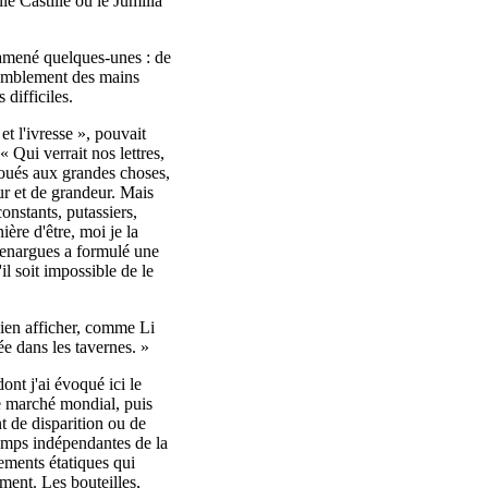
le Castille ou le Jumilla
e amené quelques-unes : de
remblement des mains
difficiles.
et l'ivresse », pouvait
 Qui verrait nos lettres,
voués aux grandes choses,
r et de grandeur. Mais
onstants, putassiers,
ère d'être, moi je la
uvenargues a formulé une
il soit impossible de le
bien afficher, comme Li
e dans les tavernes. »
dont j'ai évoqué ici le
le marché mondial, puis
t de disparition ou de
temps indépendantes de la
lements étatiques qui
ment. Les bouteilles,