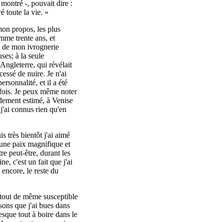
 montré -, pouvait dire :
é toute la vie. »
 mon propos, les plus
omme trente ans, et
t de mon ivrognerie
es; à la seule
Angleterre, qui révélait
cessé de nuire. Je n'ai
rsonnalité, et il a été
 fois. Je peux même noter
ndement estimé, à Venise
'ai connus rien qu'en
s très bientôt j'ai aimé
: une paix magnifique et
re peut-être, durant les
, c'est un fait que j'ai
 encore, le reste du
e tout de même susceptible
ssons que j'ai bues dans
resque tout à boire dans le