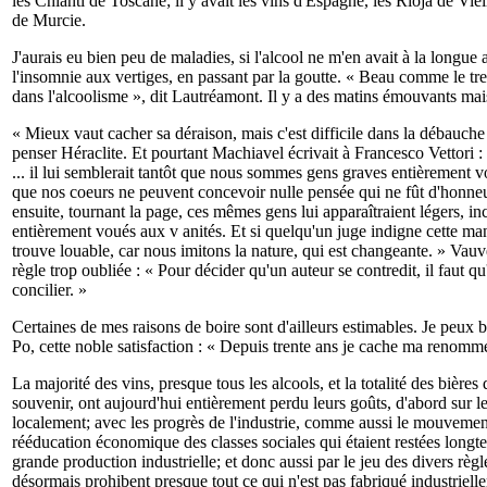
les Chianti de Toscane; il y avait les vins d'Espagne, les Rioja de Vieil
de Murcie.
J'aurais eu bien peu de maladies, si l'alcool ne m'en avait à la longu
l'insomnie aux vertiges, en passant par la goutte. « Beau comme le t
dans l'alcoolisme », dit Lautréamont. Il y a des matins émouvants mais 
« Mieux vaut cacher sa déraison, mais c'est difficile dans la débauche 
penser Héraclite. Et pourtant Machiavel écrivait à Francesco Vettori : «
... il lui semblerait tantôt que nous sommes gens graves entièrement 
que nos coeurs ne peuvent concevoir nulle pensée qui ne fût d'honneu
ensuite, tournant la page, ces mêmes gens lui apparaîtraient légers, inc
entièrement voués aux v anités. Et si quelqu'un juge indigne cette mani
trouve louable, car nous imitons la nature, qui est changeante. » Va
règle trop oubliée : « Pour décider qu'un auteur se contredit, il faut qu'
concilier. »
Certaines de mes raisons de boire sont d'ailleurs estimables. Je peux 
Po, cette noble satisfaction : « Depuis trente ans je cache ma renommé
La majorité des vins, presque tous les alcools, et la totalité des bières 
souvenir, ont aujourd'hui entièrement perdu leurs goûts, d'abord sur 
localement; avec les progrès de l'industrie, comme aussi le mouvemen
rééducation économique des classes sociales qui étaient restées long
grande production industrielle; et donc aussi par le jeu des divers règ
désormais prohibent presque tout ce qui n'est pas fabriqué industrielle