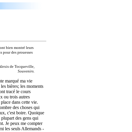
 ont bien montré leurs
is pour des prouesses
Alexis de Tocqueville,
Souvenirs
.
oute marqué ma vie
t les bières; les moments
ont tracé le cours
x ou trois autres
place dans cette vie.
t nombre des choses qui
ieux, c'est boire. Quoique
 plupart des gens qui
ent. Je peux me compter
mi les seuls Allemands -