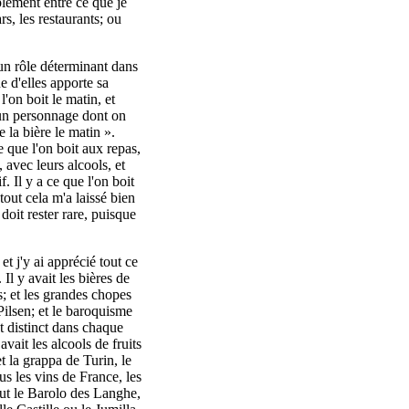
plement entre ce que je
s, les restaurants; ou
un rôle déterminant dans
 d'elles apporte sa
l'on boit le matin, et
un personnage dont on
e la bière le matin ».
e que l'on boit aux repas,
, avec leurs alcools, et
. Il y a ce que l'on boit
out cela m'a laissé bien
 doit rester rare, puisque
t j'y ai apprécié tout ce
 Il y avait les bières de
s; et les grandes chopes
 Pilsen; et le baroquisme
t distinct dans chaque
avait les alcools de fruits
t la grappa de Turin, le
us les vins de France, les
tout le Barolo des Langhe,