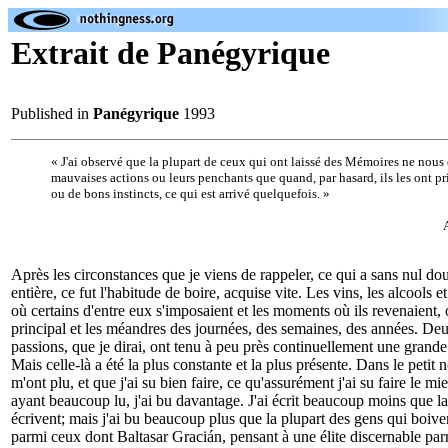
Extrait de Panégyrique
Published in
Panégyrique
1993
« J'ai observé que la plupart de ceux qui ont laissé des Mémoires ne nous
mauvaises actions ou leurs penchants que quand, par hasard, ils les ont pr
ou de bons instincts, ce qui est arrivé quelquefois. »
Après les circonstances que je viens de rappeler, ce qui a sans nul d
entière, ce fut l'habitude de boire, acquise vite. Les vins, les alcools e
où certains d'entre eux s'imposaient et les moments où ils revenaient, 
principal et les méandres des journées, des semaines, des années. Deu
passions, que je dirai, ont tenu à peu près continuellement une grande 
Mais celle-là a été la plus constante et la plus présente. Dans le peti
m'ont plu, et que j'ai su bien faire, ce qu'assurément j'ai su faire le m
ayant beaucoup lu, j'ai bu davantage. J'ai écrit beaucoup moins que la
écrivent; mais j'ai bu beaucoup plus que la plupart des gens qui boiv
parmi ceux dont Baltasar Gracián, pensant à une élite discernable par