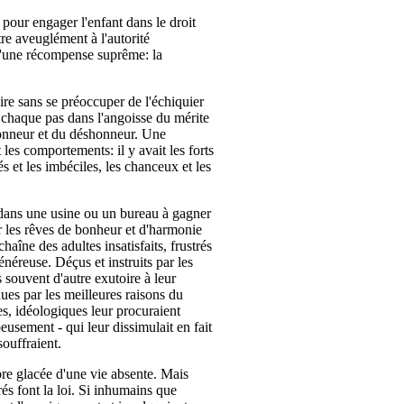
 pour engager l'enfant dans le droit
e aveuglément à l'autorité
s d'une récompense suprême: la
ire sans se préoccuper de l'échiquier
à chaque pas dans l'angoisse du mérite
'honneur et du déshonneur. Une
 les comportements: il y avait les forts
sés et les imbéciles, les chanceux et les
e dans une usine ou un bureau à gagner
er les rêves de bonheur et d'harmonie
chaîne des adultes insatisfaits, frustrés
énéreuse. Déçus et instruits par les
s souvent d'autre exutoire à leur
ues par les meilleures raisons du
s, idéologiques leur procuraient
eusement - qui leur dissimulait en fait
souffraient.
bre glacée d'une vie absente. Mais
érés font la loi. Si inhumains que