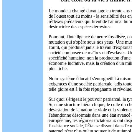
Le monde a changé davantage en trente ans qu
de l'ouest tout au moins - la sensibilité des e
réflexes prédateurs qui firent de l'animal huma
destructrice des espèces terrestres.
Pourtant, l'intelligence demeure fossilisée, 
mutation qui s'opère sous nos yeux. Une mut
l'outil, qui produisit jadis le travail d'exploi
société composée de maîtres et d'esclaves. Un
spécificité humaine: non la production d'une 
économie lucrative, mais la création d'un mili
plus riche.
Notre système éducatif s'enorgueillit à raiso
exigences d'une société patriarcale jadis toute
telle gloire est à la fois répugnante et révolue
Sur quoi s'érigeait le pouvoir patriarcal, la 
Sur une structure hiérarchique, le culte du ch
dévastation de la nation le viole et la violenc
l'abandonne désormais dans une état avancé
européenne, les régimes dictatoriaux ont dispa
l'assistance sociale, l'État se dissout dans l'e
paternel n'est plus qu'un souvenir de guignol