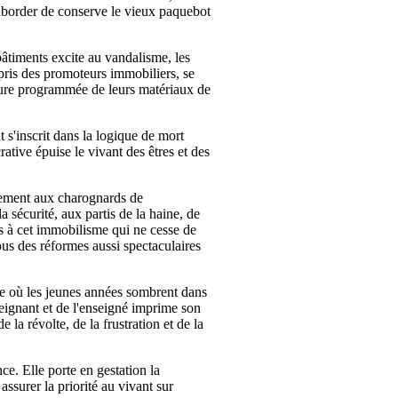
 saborder de conserve le vieux paquebot
bâtiments excite au vandalisme, les
pris des promoteurs immobiliers, se
usure programmée de leurs matériaux de
 s'inscrit dans la logique de mort
ative épuise le vivant des êtres et des
lement aux charognards de
a sécurité, aux partis de la haine, de
es à cet immobilisme qui ne cesse de
ous des réformes aussi spectaculaires
ce où les jeunes années sombrent dans
eignant et de l'enseigné imprime son
 la révolte, de la frustration et de la
nce. Elle porte en gestation la
ssurer la priorité au vivant sur