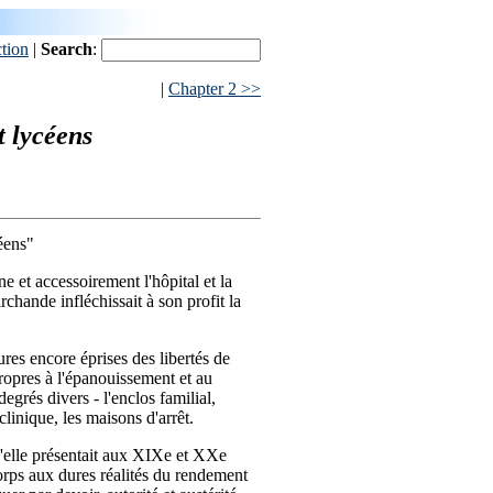
ction
|
Search
:
|
Chapter 2 >>
t lycéens
éens"
rne et accessoirement l'hôpital et la
rchande infléchissait à son profit la
res encore éprises des libertés de
 propres à l'épanouissement et au
grés divers - l'enclos familial,
a clinique, les maisons d'arrêt.
qu'elle présentait aux XIXe et XXe
 corps aux dures réalités du rendement