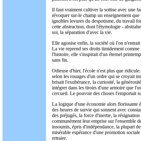
Il faut vraiment cultiver la sottise avec une 
révoquer sur-le champ un enseignement que le
ignobles levures du despotisme, du travail forc
cette abstraction, dont l'étymologie - abstraher
soi, la séparation d'avec la vie.
Elle agonise enfin, la société où l'on n'entra
La vie reprend ses droits timidement comme s
l'histoire, elle s'inspirait d'un éternel printem
sans fin.
Odieuse d'hier, l'école n'est plus que ridicul
selon les rouages d'un ordre qui se croyait 
brisait l'exubérance, la curiosité, la générosi
intégrer dans les tiroirs d'une armoire que l'
cercueil. Le pouvoir des choses l'emportait sur
La logique d'une économie alors florissante 
des heures de survie qui sonnent avec consta
des préjugés, la force d'inertie, la résignatio
communément leur emprise sur l'ensemble de
insoumis, épris d'indépendance, la plupart de
misérable espérance d'une promotion sociale e
retraire.