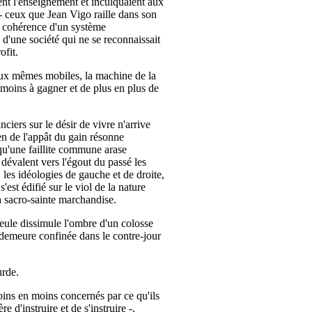
ient l'enseignement et inculquaient aux
 - ceux que Jean Vigo raille dans son
la cohérence d'un système
 d'une société qui ne se reconnaissait
ofit.
 aux mêmes mobiles, la machine de la
n moins à gagner et de plus en plus de
ciers sur le désir de vivre n'arrive
en de l'appât du gain résonne
qu'une faillite commune arase
 dévalent vers l'égout du passé les
, les idéologies de gauche et de droite,
s'est édifié sur le viol de la nature
a sacro-sainte marchandise.
seule dissimule l'ombre d'un colosse
e demeure confinée dans le contre-jour
urde.
oins en moins concernés par ce qu'ils
e d'instruire et de s'instruire -,