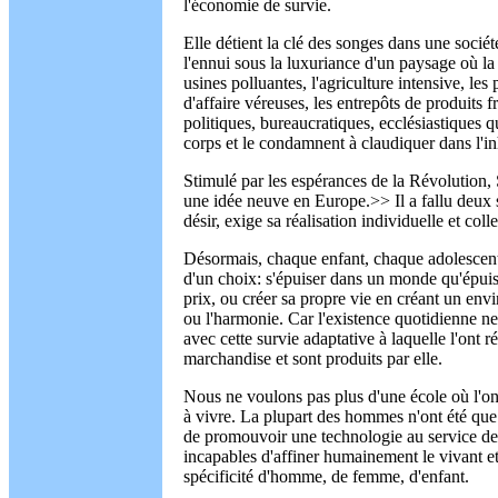
l'économie de survie.
Elle détient la clé des songes dans une société
l'ennui sous la luxuriance d'un paysage où la
usines polluantes, l'agriculture intensive, les 
d'affaire véreuses, les entrepôts de produits fr
politiques, bureaucratiques, ecclésiastiques qu
corps et le condamnent à claudiquer dans l'i
Stimulé par les espérances de la Révolution, 
une idée neuve en Europe.>> Il a fallu deux s
désir, exige sa réalisation individuelle et colle
Désormais, chaque enfant, chaque adolescent,
d'un choix: s'épuiser dans un monde qu'épuise
prix, ou créer sa propre vie en créant un env
ou l'harmonie. Car l'existence quotidienne n
avec cette survie adaptative à laquelle l'ont 
marchandise et sont produits par elle.
Nous ne voulons pas plus d'une école où l'o
à vivre. La plupart des hommes n'ont été que
de promouvoir une technologie au service de 
incapables d'affiner humainement le vivant et 
spécificité d'homme, de femme, d'enfant.