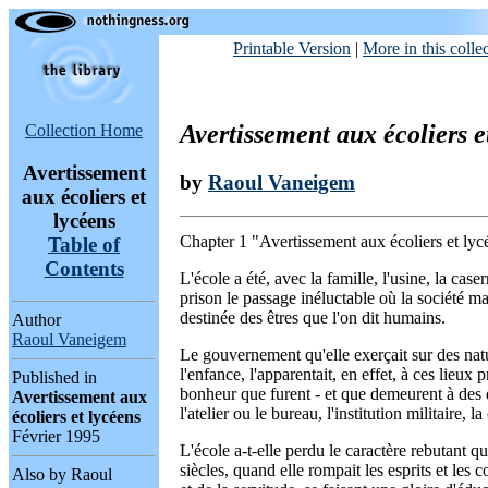
Printable Version
|
More in this colle
Avertissement aux écoliers e
Collection Home
Avertissement
by
Raoul Vaneigem
aux écoliers et
lycéens
Chapter 1 "Avertissement aux écoliers et lyc
Table of
Contents
L'école a été, avec la famille, l'usine, la case
prison le passage inéluctable où la société ma
destinée des êtres que l'on dit humains.
Author
Raoul Vaneigem
Le gouvernement qu'elle exerçait sur des natu
l'enfance, l'apparentait, en effet, à ces lieux
Published in
bonheur que furent - et que demeurent à des de
Avertissement aux
l'atelier ou le bureau, l'institution militaire, l
écoliers et lycéens
Février 1995
L'école a-t-elle perdu le caractère rebutant 
siècles, quand elle rompait les esprits et les
Also by Raoul