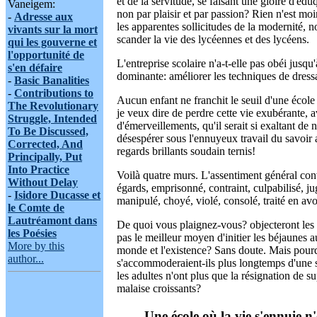
et de la servitude, se faisant une gloire d'éduq
Vaneigem:
non par plaisir et par passion? Rien n'est moin
-
Adresse aux
les apparentes sollicitudes de la modernité,
vivants sur la mort
scander la vie des lycéennes et des lycéens.
qui les gouverne et
l'opportunité de
L'entreprise scolaire n'a-t-elle pas obéi jusq
s'en défaire
dominante: améliorer les techniques de dressa
-
Basic Banalities
-
Contributions to
Aucun enfant ne franchit le seuil d'une école
The Revolutionary
je veux dire de perdre cette vie exubérante, 
Struggle, Intended
d'émerveillements, qu'il serait si exaltant de no
To Be Discussed,
désespérer sous l'ennuyeux travail du savoir a
Corrected, And
regards brillants soudain ternis!
Principally, Put
Into Practice
Voilà quatre murs. L'assentiment général con
Without Delay
égards, emprisonné, contraint, culpabilisé, ju
-
Isidore Ducasse et
manipulé, choyé, violé, consolé, traité en av
le Comte de
Lautréamont dans
De quoi vous plaignez-vous? objecteront les f
les Poésies
pas le meilleur moyen d'initier les béjaunes 
More by this
monde et l'existence? Sans doute. Mais pourq
author...
s'accommoderaient-ils plus longtemps d'une so
les adultes n'ont plus que la résignation de s
malaise croissants?
Une école où la vie s'ennuie n