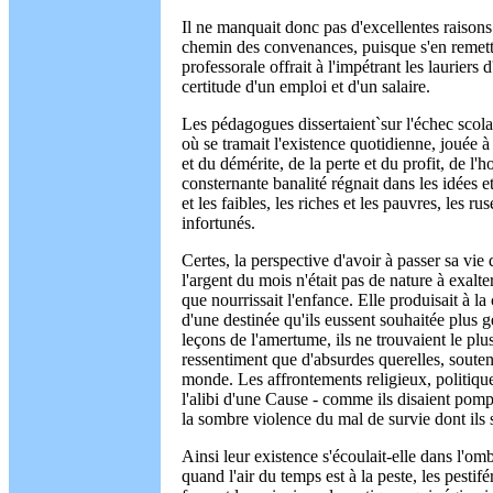
Il ne manquait donc pas d'excellentes raisons
chemin des convenances, puisque s'en remettr
professorale offrait à l'impétrant les laurier
certitude d'un emploi et d'un salaire.
Les pédagogues dissertaient`sur l'échec scola
où se tramait l'existence quotidienne, jouée 
et du démérite, de la perte et du profit, de l
consternante banalité régnait dans les idées et
et les faibles, les riches et les pauvres, les ru
infortunés.
Certes, la perspective d'avoir à passer sa vi
l'argent du mois n'était pas de nature à exalt
que nourrissait l'enfance. Elle produisait à la 
d'une destinée qu'ils eussent souhaitée plus g
leçons de l'amertume, ils ne trouvaient le plu
ressentiment que d'absurdes querelles, souten
monde. Les affrontements religieux, politique
l'alibi d'une Cause - comme ils disaient pomp
la sombre violence du mal de survie dont ils 
Ainsi leur existence s'écoulait-elle dans l'om
quand l'air du temps est à la peste, les pestif