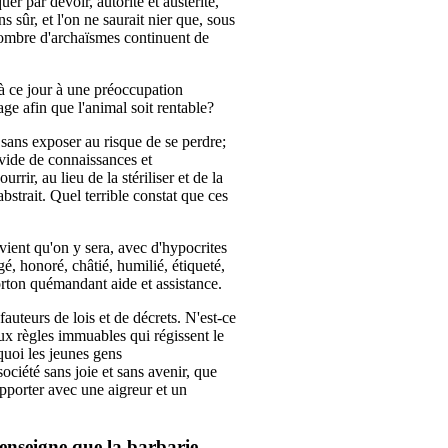
uer par devoir, autorité et austérité,
s sûr, et l'on ne saurait nier que, sous
 nombre d'archaïsmes continuent de
u'à ce jour à une préoccupation
ge afin que l'animal soit rentable?
 sans exposer au risque de se perdre;
avide de connaissances et
urrir, au lieu de la stériliser et de la
bstrait. Quel terrible constat que ces
vient qu'on y sera, avec d'hypocrites
gé, honoré, châtié, humilié, étiqueté,
orton quémandant aide et assistance.
auteurs de lois et de décrets. N'est-ce
aux règles immuables qui régissent le
uoi les jeunes gens
ciété sans joie et sans avenir, que
upporter avec une aigreur et un
'enseigne que la barbarie