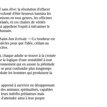
 sans rêve: la résolution d'effacer
 volonté d'être heureux bannira les
prisons en tous genres, les officines
elatés, et ces chaires de vérités
i appellent l'esprit à mécaniser le
nhumain.
Saint-Just écrivait: <<Le bonheur est
iècles pour que l'idée, cédant au
ctive.
 chaque adulte se trouve à la croisée
 la logique d'une rentabilité à tout
ironnement qui en assure la plénitude
e se peut confondre plus longtemps
réduite les hommes qui produisent la
n apprend à survivre en désapprenant
 des animaux spiritualisés, capables
leurs intérêts prédateurs mais
d'atteindre ainsi à leur propre