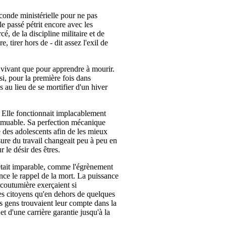
faconde ministérielle pour ne pas
 passé pétrit encore avec les
é, de la discipline militaire et de
e, tirer hors de - dit assez l'exil de
it vivant que pour apprendre à mourir.
i, pour la première fois dans
ps au lieu de se mortifier d'un hiver
e. Elle fonctionnait implacablement
immuable. Sa perfection mécanique
té des adolescents afin de les mieux
usure du travail changeait peu à peu en
 le désir des êtres.
était imparable, comme l'égrènement
nce le rappel de la mort. La puissance
n coutumière exerçaient si
s citoyens qu'en dehors de quelques
s gens trouvaient leur compte dans la
t d'une carrière garantie jusqu'à la