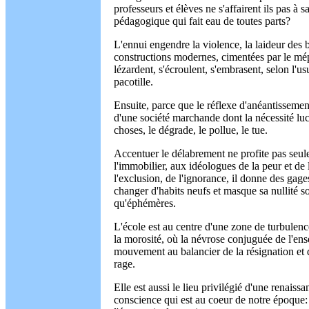
professeurs et élèves ne s'affairent ils pas à
pédagogique qui fait eau de toutes parts?
L'ennui engendre la violence, la laideur des 
constructions modernes, cimentées par le mé
lézardent, s'écroulent, s'embrasent, selon l'
pacotille.
Ensuite, parce que le réflexe d'anéantissement
d'une société marchande dont la nécessité lucr
choses, le dégrade, le pollue, le tue.
Accentuer le délabrement ne profite pas seu
l'immobilier, aux idéologues de la peur et de l
l'exclusion, de l'ignorance, il donne des gag
changer d'habits neufs et masque sa nullité s
qu'éphémères.
L'école est au centre d'une zone de turbulen
la morosité, où la névrose conjuguée de l'ens
mouvement au balancier de la résignation et de
rage.
Elle est aussi le lieu privilégié d'une renaissa
conscience qui est au coeur de notre époque: a