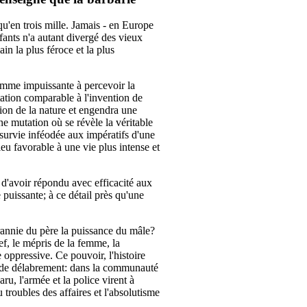
'en trois mille. Jamais - en Europe
nfants n'a autant divergé des vieux
in la plus féroce et la plus
comme impuissante à percevoir la
ation comparable à l'invention de
tation de la nature et engendra une
e mutation où se révèle la véritable
survie inféodée aux impératifs d'une
eu favorable à une vie plus intense et
n d'avoir répondu avec efficacité aux
 puissante; à ce détail près qu'une
.
tyrannie du père la puissance du mâle?
ef, le mépris de la femme, la
e oppressive. Ce pouvoir, l'histoire
 de délabrement: dans la communauté
ru, l'armée et la police virent à
au troubles des affaires et l'absolutisme
.